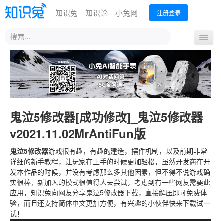
知识兔
知识论
小兔网
注册登录
站
导
内
航
搜
首页
开
索
关
鬼泣5修改器[成功修改]_鬼泣5修改器
v2021.11.02MrAntiFun版
鬼泣5修改器
游戏很有趣，有趣的建造，摆件机制，以及前期非常
详细的新手教程，让玩家在上手的时候更加轻松，虽然开发商在开
发本作品的时候，并没有考虑那么多其他因素，但不得不说游戏确
实很棒，新加入的模式很值得人去尝试，考虑到有一些网友需要此
应用，知识兔向网友分享鬼泣5修改器下载，直接解压即可免费体
验，而且还支持简体中文更加方便，有兴趣的小伙伴快来下载试一
试！