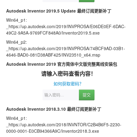
Autodesk Inventor 2019.5 Update 最终订阅更新补丁
Win64_p1:
_https://up.autodesk.com/2019/INVPROSA/E06DE0EF-6DAC-
49C2-9A5A-9769FCF848A0/Inventor2019.5.exe
Win64_p2:
_https://up.autodesk.com/2019/INVPROSA/74BCF9AD-03B1-
4646-BAD0-081D38ABF425/INV23510_x64.msp
Autodesk Inventor 2019 官方简体中文版完整离线安装包
请输入密码查看内容！
如何获取密码？
提交
Autodesk Inventor 2018.3.10 最终订阅更新补丁
Win64_p1:
_https://up.autodesk.com/2018/INVNTOR/C2B4B6F5-2230-
0000-0001-E0CB94366A9C/Inventor2018.3.exe