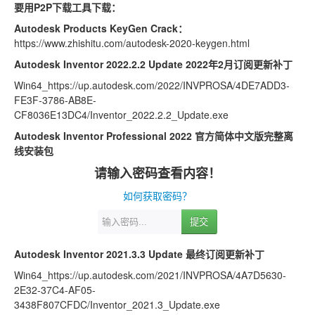
要用P2P下载工具下载：
Autodesk Products KeyGen Crack：
https://www.zhishitu.com/autodesk-2020-keygen.html
Autodesk Inventor 2022.2.2 Update 2022年2月订阅更新补丁
Win64_https://up.autodesk.com/2022/INVPROSA/4DE7ADD3-
FE3F-3786-AB8E-
CF8036E13DC4/Inventor_2022.2.2_Update.exe
Autodesk Inventor Professional 2022 官方简体中文版完整离
线安装包
请输入密码查看内容！
如何获取密码？
提交
Autodesk Inventor 2021.3.3 Update 最终订阅更新补丁
Win64_https://up.autodesk.com/2021/INVPROSA/4A7D5630-
2E32-37C4-AF05-
3438F807CFDC/Inventor_2021.3_Update.exe