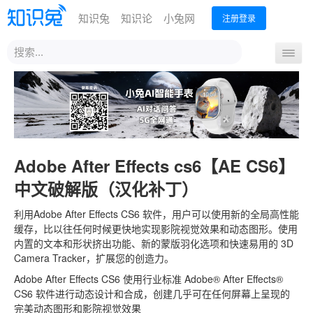
知识兔
知识论
小兔网
注册登录
站
导
内
航
搜
首页
开
索
关
Adobe After Effects cs6【AE CS6】
中文破解版（汉化补丁）
利用Adobe After Effects CS6 软件，用户可以使用新的全局高性能
缓存，比以往任何时候更快地实现影院视觉效果和动态图形。使用
内置的文本和形状挤出功能、新的蒙版羽化选项和快速易用的 3D
Camera Tracker，扩展您的创造力。
Adobe After Effects CS6 使用行业标准 Adobe® After Effects®
CS6 软件进行动态设计和合成，创建几乎可在任何屏幕上呈现的
完美动态图形和影院视觉效果