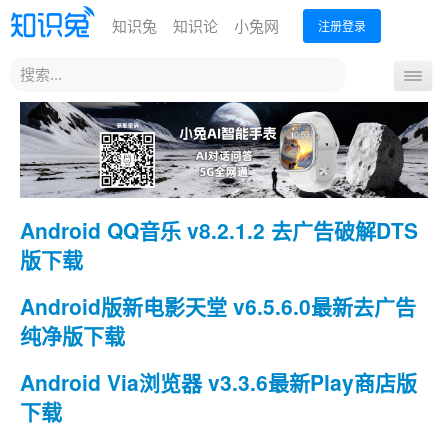
知识兔
知识论
小兔网
注册登录
站
导
内
航
搜
首页
开
索
关
Android QQ音乐 v8.2.1.2 去广告破解DTS
版下载
Android版新电影天堂 v6.5.6.0最新去广告
纯净版下载
Android Via浏览器 v3.3.6最新Play商店版
下载